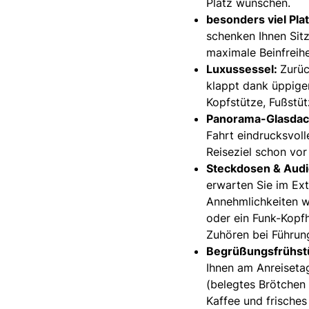
Platz wünschen.
besonders viel Plat
schenken Ihnen Sit
maximale Beinfreihe
Luxussessel:
Zurü
klappt dank üppiger
Kopfstütze, Fußstu
Panorama-Glasdac
Fahrt eindrucksvoll
Reiseziel schon vor
Steckdosen & Audi
erwarten Sie im Ext
Annehmlichkeiten w
oder ein Funk-Kopfh
Zuhören bei Führun
Begrüßungsfrühstu
Ihnen am Anreisetag
(belegtes Brötchen
Kaffee und frisches