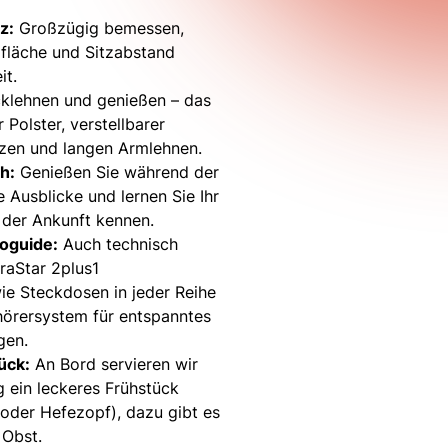
z:
Großzügig bemessen,
zfläche und Sitzabstand
it.
cklehnen und genießen – das
 Polster, verstellbarer
̈tzen und langen Armlehnen.
h:
Genießen Sie während der
e Ausblicke und lernen Sie Ihr
 der Ankunft kennen.
oguide:
Auch technisch
raStar 2plus1
ie Steckdosen in jeder Reihe
örersystem für entspanntes
gen.
̈ck:
An Bord servieren wir
 ein leckeres Frühstück
 oder Hefezopf), dazu gibt es
 Obst.