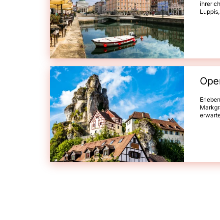
ihrer c
Luppis,
Liebe 
genieße
Gastfre
Treviso
Höhepu
und spr
Oper
Erlebe
Markgrä
erwarte
Duette
meister
Opernc
Eisenac
Stadtfü
Wochen
Festspi
(UNESC
Eisena
„Lohen