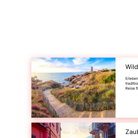
Wild
Erleben 
traditi
Reise f
Granitk
Michel
kultur
des Ab
Cancal
Zaub