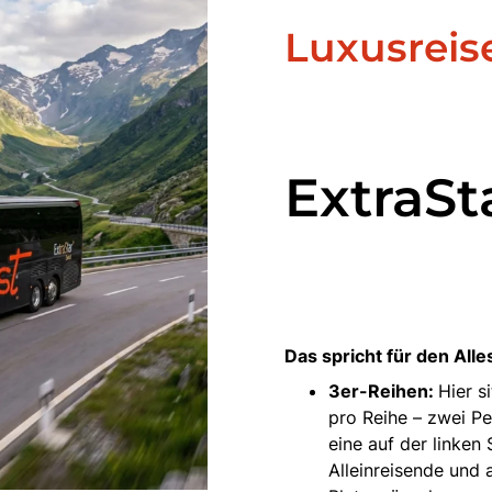
Luxusreis
ExtraSt
Das spricht für den All
3er-Reihen:
Hier s
pro Reihe – zwei P
eine auf der linken S
Alleinreisende und a