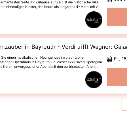
harmantesten Seite. Ihr Zuhause auf Zeit ist die historische Villa
 ein ehemaliges Kloster, das heute als elegantes 4* Hotel mit viel
zum Detail geführt wird. Umgeben von einem großen Park,
n Sie hier ruhige Stunden, exzellente Küche und familiäre
undschaft. Von diesem besonderen Ort aus erkunden Sie Triest,
, Spilimbergo und weitere kulturelle und kulinarische
nkte: Mosaikkunst, Schinken aus San Daniele, edler Grappa
itziger Prosecco – eine Reise für alle Sinne.
nzauber in Bayreuth - Verdi trifft Wagner: 
n Sie einen musikalischen Hochgenuss im prachtvollen
Fr., 1
flichen Opernhaus in Bayreuth! Bei dieser exklusiven Operngala
t Sie ein unvergesslicher Abend mit den berühmtesten Arien,
n und Chorstücken von Giuseppe Verdi und Richard Wagner –
haft präsentiert von internationalen Solisten, einem kraftvollen
hor und der renommierten Thüringen Philharmonie Gotha-
h. Neben dem musikalischen Erlebnis entdecken Sie bei einer
hrung das kulturelle Erbe Bayreuths und genießen ein stilvolles
ende in einem komfortablen Hotel mitten in der
elstadt. Konzerterlebnis im Markgräflichen Opernhaus
O-Weltkulturerbe)Orchester: Thüringen Philharmonie Gotha-
chArien und Chöre u.a. aus „Nabucco“ und
grin“Stadtführung Bayreuth