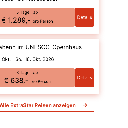
5 Tage
| ab
Details
€ 1.289,-
pro Person
Galaabend im UNESCO-Opernhaus
6. Okt. - So., 18. Okt. 2026
3 Tage
| ab
Details
€ 638,-
pro Person
Alle ExtraStar Reisen anzeigen