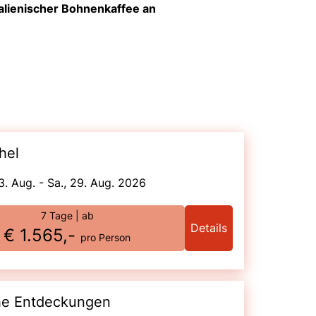
talienischer Bohnenkaffee an
hel
3. Aug. - Sa., 29. Aug. 2026
7 Tage
| ab
Details
€ 1.565,-
pro Person
che Entdeckungen