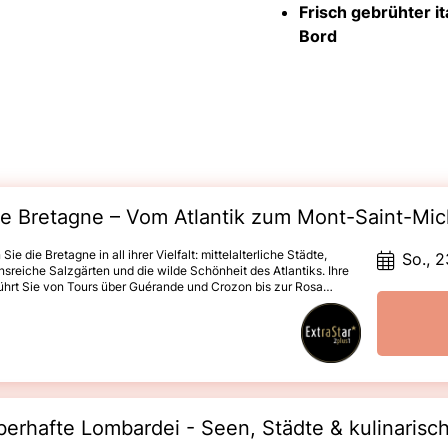
Frisch gebrühter i
Bord
e Bretagne – Vom Atlantik zum Mont-Saint-Mic
Sie die Bretagne in all ihrer Vielfalt: mittelalterliche Städte,
So., 2
onsreiche Salzgärten und die wilde Schönheit des Atlantiks. Ihre
ührt Sie von Tours über Guérande und Crozon bis zur Rosa
üste, nach Saint-Malo und zum einzigartigen Mont Saint-
. Unterwegs erwarten Sie eindrucksvolle Landschaften,
elle Höhepunkte und Gelegenheit zu erholsamen Pausen.„Wunder
endlandes“ – Mont-Saint-MichelAustern-Verkostung in
eBezauberndes 4* Hotel de l’Abbaye in Le Tronchet
erhafte Lombardei - Seen, Städte & kulinaris