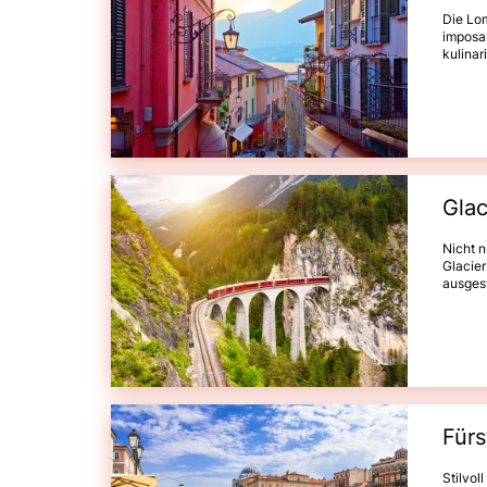
Die Lom
imposan
kulinar
staune
Käse u
Mailan
Bergamo
Isola m
Lebens
Glac
Nicht 
Glacie
ausgest
Kreuz –
Alpenzu
von Zer
und das
und ma
KlasseÜ
Fürs
Stilvol