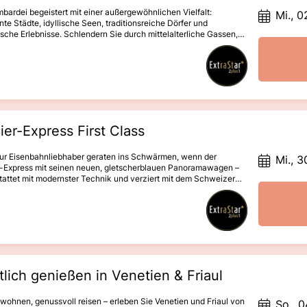
bardei begeistert mit einer außergewöhnlichen Vielfalt:
Mi., 0
te Städte, idyllische Seen, traditionsreiche Dörfer und
ische Erlebnisse. Schlendern Sie durch mittelalterliche Gassen,
n Sie über UNESCO-Welterbe, verkosten Sie erlesene Weine und
nd genießen Sie unvergessliche Schifffahrten. Höhepunkte wie
d mit der weltberühmten Scala, das UNESCO-Dorf Crespi d’Adda,
 mit seiner prachtvollen Piazza Vecchia oder die Insel Monte
achen diese Reise zu einem Erlebnis voller italienischer
freude, Kultur und Genuss.
ier-Express First Class
nur Eisenbahnliebhaber geraten ins Schwärmen, wenn der
Mi., 3
r-Express mit seinen neuen, gletscherblauen Panoramawagen –
attet mit modernster Technik und verziert mit dem Schweizer
 majestätisch in den Bahnhof einfährt. Der berühmteste
g der Welt ist ein echtes Erlebnis. Nur wer die Gesamtstrecke
matt bis St. Moritz fährt, erlebt das ultimative Bahnabenteuer –
 auf höchstem Niveau: in der 1. Klasse mit erstklassigem Service
ximalem Komfort.Unvergessliche Panoramafahrt in der 1.
bernachtung in erstklassigen 4-Hotels in Zermatt & St. Moritz*
tlich genießen in Venetien & Friaul
l wohnen, genussvoll reisen – erleben Sie Venetien und Friaul von
So., 0