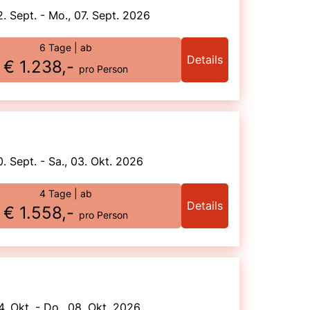
2. Sept. - Mo., 07. Sept. 2026
6 Tage
| ab
Details
€ 1.238,-
pro Person
0. Sept. - Sa., 03. Okt. 2026
4 Tage
| ab
Details
€ 1.558,-
pro Person
4. Okt. - Do., 08. Okt. 2026