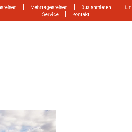
esreisen
|
Mehrtagesreisen
|
Bus anmieten
|
Li
Service
|
Kontakt