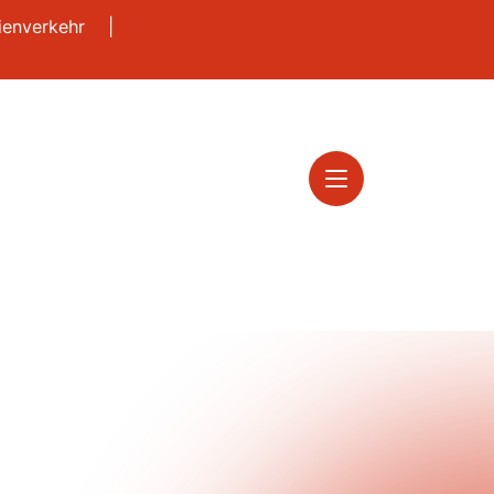
nienverkehr
|