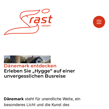
Toggl
Reisethemen
Toggl
Highlights
Dänemark entdecken
Toggl
Service
Erleben Sie „Hygge“ auf einer
unvergesslichen Busreise
Toggl
Kontakt
Dänemark
steht für unendliche Weite, ein
Start
besonderes Licht und die Kunst des
Tagesreisen