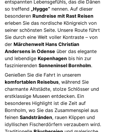
entspannten Lebensgefühls, das die Dänen
Mehrtagesreisen
so treffend
„Hygge“
nennen. Auf dieser
besonderen
Rundreise mit Rast Reisen
Bus anmieten
erleben Sie das nordische Königreich von
Linienverkehr
seiner schönsten Seite. Unsere Route führt
Service
Sie durch eine Welt voller Kontraste – von
der
Märchenwelt Hans Christian
Kontakt
Andersens in Odense
über das elegante
und lebendige
Kopenhagen
bis hin zur
faszinierenden
Sonneninsel Bornholm
.
Genießen Sie die Fahrt in unserem
komfortablen Reisebus
, während Sie
charmante Altstädte, stolze Schlösser und
erstklassige Museen entdecken. Ein
besonderes Highlight ist die Zeit auf
Bornholm, wo Sie das Zusammenspiel aus
feinen
Sandstränden
, rauen Klippen und
idyllischen Fischerdörfern verzaubern wird.
Traditionelle
Räuchereien
und malerische