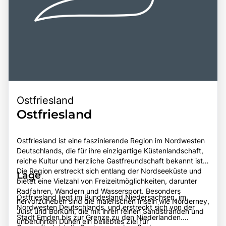
Ostfriesland
Ostfriesland
Ostfriesland ist eine faszinierende Region im Nordwesten
Deutschlands, die für ihre einzigartige Küstenlandschaft,
reiche Kultur und herzliche Gastfreundschaft bekannt ist.
Die Region erstreckt sich entlang der Nordseeküste und
Lage
bietet eine Vielzahl von Freizeitmöglichkeiten, darunter
Radfahren, Wandern und Wassersport. Besonders
Ostfriesland liegt im Bundesland Niedersachsen, im
hervorzuheben sind die malerischen Inseln wie Norderney,
Nordwesten Deutschlands, und erstreckt sich von der
Juist und Borkum, die mit ihren feinen Sandstränden und
Stadt Emden bis zur Grenze zu den Niederlanden.
unberührten Dünen ein beliebtes Ziel für