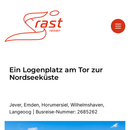
Toggl
Reisethemen
Ein Logenplatz am Tor zur
Toggl
Highlights
Nordseeküste
Toggl
Service
Toggl
Kontakt
Jever, Emden, Horumersiel, Wilhelmshaven,
Langeoog | Busreise-Nummer: 2685262
Start
Tagesreisen