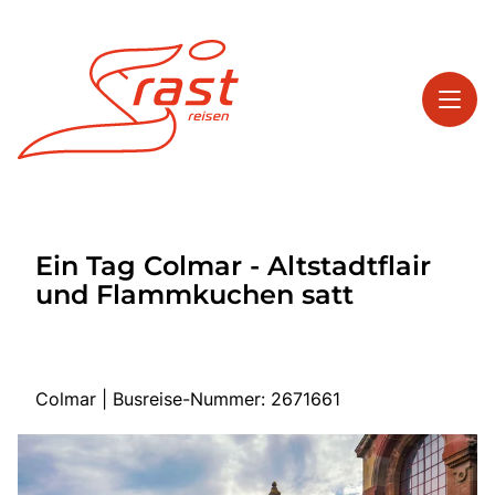
Toggl
Reisethemen
Ein Tag Colmar - Altstadtflair
Toggl
Highlights
und Flammkuchen satt
Toggl
Service
Toggl
Kontakt
Colmar | Busreise-Nummer: 2671661
Start
Tagesreisen