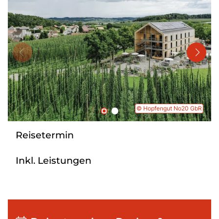
Mehrtagesreisen
Bus anmieten
Linienverkehr
Service
Kontakt
© Hopfengut No20 GbR
Reisetermin
Inkl. Leistungen