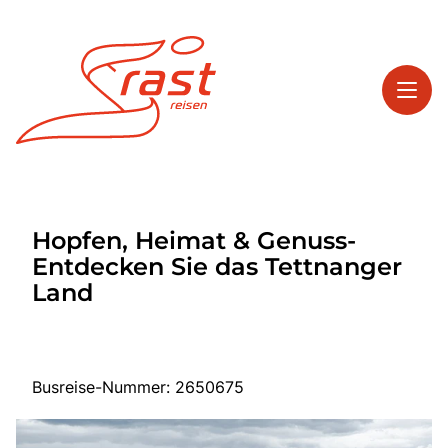
Toggl
Reisethemen
Hopfen, Heimat & Genuss-
Toggl
Highlights
Entdecken Sie das Tettnanger
Toggl
Service
Land
Toggl
Kontakt
Busreise-Nummer: 2650675
Start
Tagesreisen