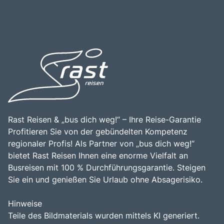
Tagesausflüge und Wochenendausflüge von Städten wie
Köstlichkeiten der Region zu probieren und die
Verona, Brescia und Mailand aus. Die Kombination aus
entspannte Atmosphäre der Uferorte zu erleben.
atemberaubender Natur, historischen Sehenswürdigkeiten
und der Möglichkeit, die Region aktiv zu erkunden, macht
den Gardasee zu einem bereichernden Erlebnis für alle,
die die Faszination dieses einzigartigen Sees entdecken
möchten.
Rast Reisen & „bus dich weg!“ – Ihre Reise-Garantie
Profitieren Sie von der gebündelten Kompetenz
regionaler Profis! Als Partner von „bus dich weg!“
bietet Rast Reisen Ihnen eine enorme Vielfalt an
Busreisen mit 100 % Durchführungsgarantie. Steigen
Sie ein und genießen Sie Urlaub ohne Absagerisiko.
Hinweise
Teile des Bildmaterials wurden mittels KI generiert.