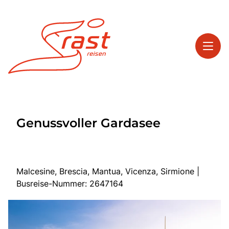
Toggl
Reisethemen
Genussvoller Gardasee
Toggl
Highlights
Toggl
Service
Toggl
Kontakt
Malcesine, Brescia, Mantua, Vicenza, Sirmione |
Busreise-Nummer: 2647164
Start
Tagesreisen