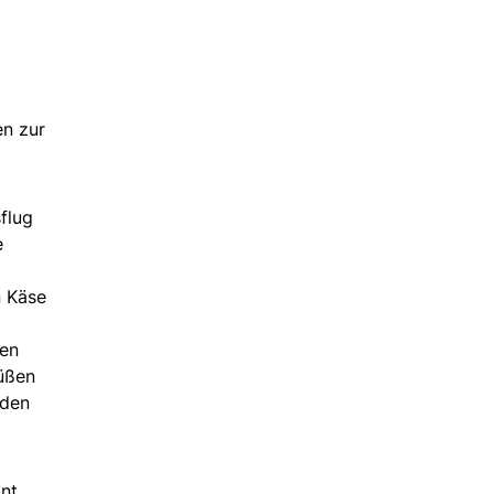
en zur
flug
e
n Käse
hen
süßen
nden
nt.