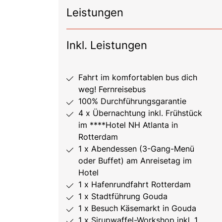
Leistungen
Inkl. Leistungen
Fahrt im komfortablen bus dich
weg! Fernreisebus
100% Durchführungsgarantie
4 x Übernachtung inkl. Frühstück
im ****Hotel NH Atlanta in
Rotterdam
1 x Abendessen (3-Gang-Menü
oder Buffet) am Anreisetag im
Hotel
1 x Hafenrundfahrt Rotterdam
1 x Stadtführung Gouda
1 x Besuch Käsemarkt in Gouda
1 x Sirupwaffel-Workshop inkl. 1