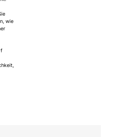
Sie
n, wie
ner
rf
hkeit,