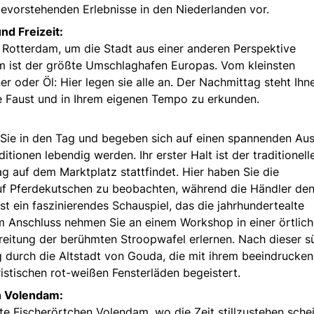
 bevorstehenden Erlebnisse in den Niederlanden vor.
nd Freizeit:
 Rotterdam, um die Stadt aus einer anderen Perspektive
m ist der größte Umschlaghafen Europas. Vom kleinsten
r oder Öl: Hier legen sie alle an. Der Nachmittag steht Ihn
ne Faust und in Ihrem eigenen Tempo zu erkunden.
 Sie in den Tag und begeben sich auf einen spannenden Aus
tionen lebendig werden. Ihr erster Halt ist der traditionell
 auf dem Marktplatz stattfindet. Hier haben Sie die
auf Pferdekutschen zu beobachten, während die Händler de
ist ein faszinierendes Schauspiel, das die jahrhundertealte
Im Anschluss nehmen Sie an einem Workshop in einer örtlic
bereitung der berühmten Stroopwafel erlernen. Nach dieser 
g durch die Altstadt von Gouda, die mit ihrem beeindrucke
stischen rot-weißen Fensterläden begeistert.
n Volendam:
te Fischerörtchen Volendam, wo die Zeit stillzustehen schei