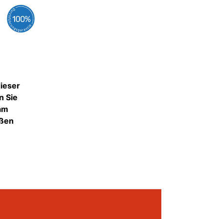
dieser
n Sie
dam
eßen