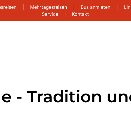
esreisen
|
Mehrtagesreisen
|
Bus anmieten
|
Li
Service
|
Kontakt
e - Tradition u