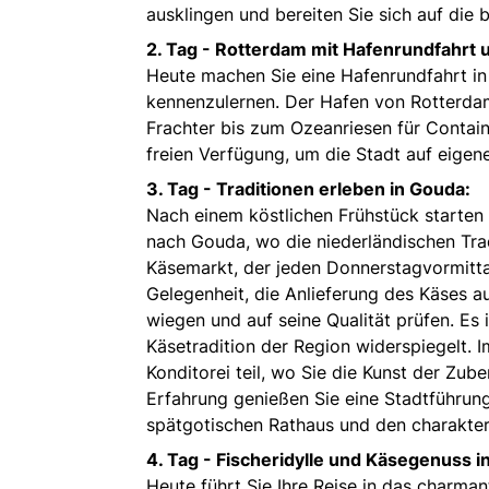
ausklingen und bereiten Sie sich auf die
2. Tag - Rotterdam mit Hafenrundfahrt u
Heute machen Sie eine Hafenrundfahrt in
kennenzulernen. Der Hafen von Rotterda
Frachter bis zum Ozeanriesen für Containe
freien Verfügung, um die Stadt auf eige
3. Tag -
Traditionen erleben in Gouda:
Nach einem köstlichen Frühstück starten
nach Gouda, wo die niederländischen Tradi
Käsemarkt, der jeden Donnerstagvormittag
Gelegenheit, die Anlieferung des Käses 
wiegen und auf seine Qualität prüfen. Es 
Käsetradition der Region widerspiegelt. 
Konditorei teil, wo Sie die Kunst der Zu
Erfahrung genießen Sie eine Stadtführun
spätgotischen Rathaus und den charakteri
4. Tag -
Fischeridylle und Käsegenuss i
Heute führt Sie Ihre Reise in das charman