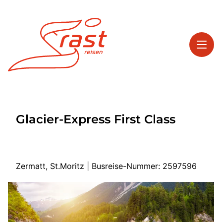
Toggl
Reisethemen
Glacier-Express First Class
Toggl
Highlights
Toggl
Service
Toggl
Kontakt
Zermatt, St.Moritz | Busreise-Nummer: 2597596
Start
Tagesreisen