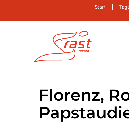
Start
|
Tag
Florenz, R
Papstaudie