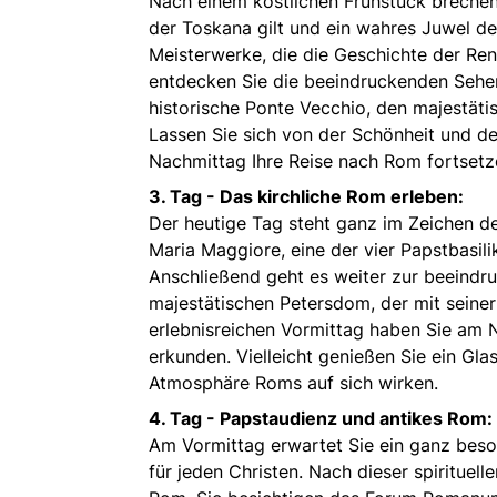
Nach einem köstlichen Frühstück brechen S
der Toskana gilt und ein wahres Juwel der
Meisterwerke, die die Geschichte der Re
entdecken Sie die beeindruckenden Sehe
historische Ponte Vecchio, den majestäti
Lassen Sie sich von der Schönheit und de
Nachmittag Ihre Reise nach Rom fortsetz
3. Tag -
Das kirchliche Rom erleben:
Der heutige Tag steht ganz im Zeichen de
Maria Maggiore, eine der vier Papstbasilik
Anschließend geht es weiter zur beeindr
majestätischen Petersdom, der mit seine
erlebnisreichen Vormittag haben Sie am N
erkunden. Vielleicht genießen Sie ein Gl
Atmosphäre Roms auf sich wirken.
4. Tag -
Papstaudienz und antikes Rom:
Am Vormittag erwartet Sie ein ganz beson
für jeden Christen. Nach dieser spirituell