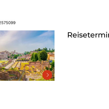
 2575099
Reisetermi