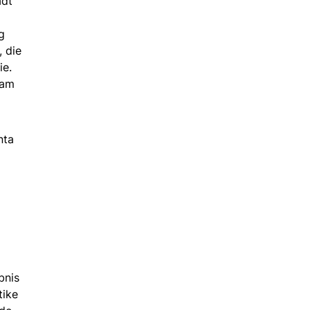
adt
g
 die
ie.
 am
nta
bnis
tike