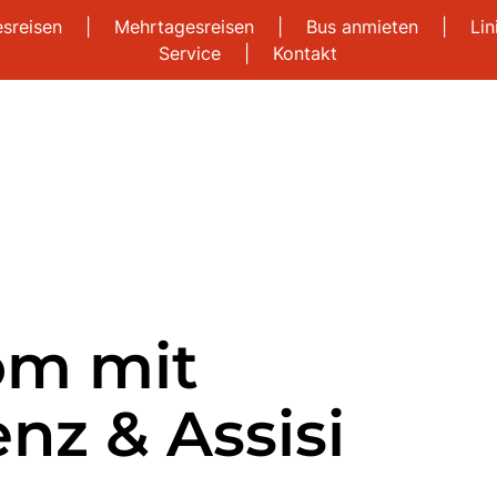
esreisen
|
Mehrtagesreisen
|
Bus anmieten
|
Li
Service
|
Kontakt
om mit
nz & Assisi