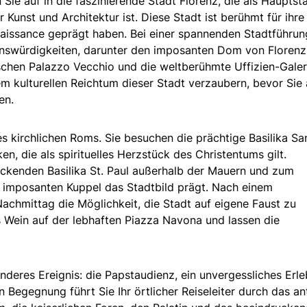
ie auf in die faszinierende Stadt Florenz, die als Hauptst
 Kunst und Architektur ist. Diese Stadt ist berühmt für ihre
naissance geprägt haben. Bei einer spannenden Stadtführun
nswürdigkeiten, darunter den imposanten Dom von Florenz,
schen Palazzo Vecchio und die weltberühmte Uffizien-Galer
m kulturellen Reichtum dieser Stadt verzaubern, bevor Sie
en.
s kirchlichen Roms. Sie besuchen die prächtige Basilika Sa
en, die als spirituelles Herzstück des Christentums gilt.
uckenden Basilika St. Paul außerhalb der Mauern und zum
r imposanten Kuppel das Stadtbild prägt. Nach einem
achmittag die Möglichkeit, die Stadt auf eigene Faust zu
as Wein auf der lebhaften Piazza Navona und lassen die
deres Ereignis: die Papstaudienz, ein unvergessliches Erle
en Begegnung führt Sie Ihr örtlicher Reiseleiter durch das an