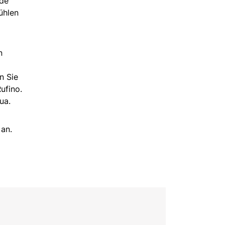
nde
ühlen
n
n Sie
ufino.
ua.
 an.