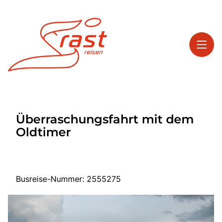
Toggl
Reisethemen
Überraschungsfahrt mit dem
Toggl
Highlights
Oldtimer
Toggl
Service
Toggl
Kontakt
Busreise-Nummer: 2555275
Start
Tagesreisen