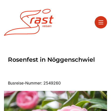
Toggl
Reisethemen
Rosenfest in Nöggenschwiel
Toggl
Highlights
Toggl
Service
Toggl
Kontakt
Busreise-Nummer: 2549260
Start
Tagesreisen