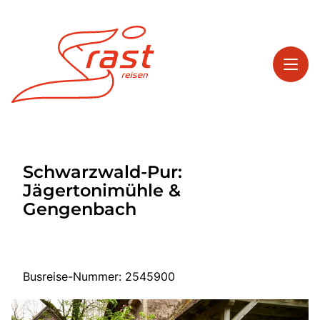
Toggl
Reisethemen
Schwarzwald-Pur:
Toggl
Highlights
Jägertonimühle &
Toggl
Service
Gengenbach
Toggl
Kontakt
Busreise-Nummer: 2545900
Start
Tagesreisen