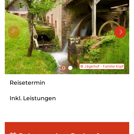
Mehrtagesreisen
Bus anmieten
Linienverkehr
Service
Kontakt
© Jägerhof - Familie Kopf
Reisetermin
Inkl. Leistungen