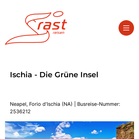
Toggl
Reisethemen
Ischia - Die Grüne Insel
Toggl
Highlights
Toggl
Service
Toggl
Kontakt
Neapel, Forio d'Ischia (NA) | Busreise-Nummer:
2536212
Start
Tagesreisen