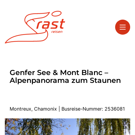
Toggl
Reisethemen
Genfer See & Mont Blanc –
Toggl
Highlights
Alpenpanorama zum Staunen
Toggl
Service
Toggl
Kontakt
Montreux, Chamonix | Busreise-Nummer: 2536081
Start
Tagesreisen