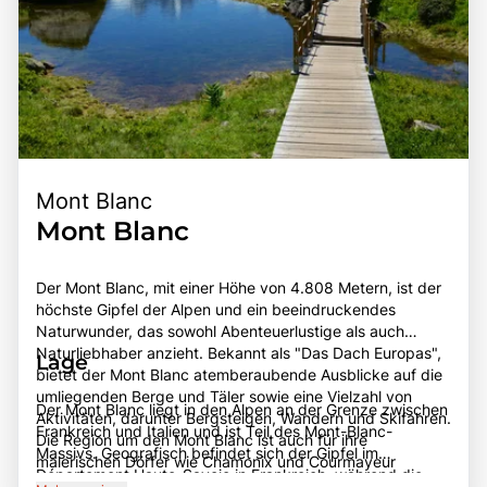
Mont Blanc
Mont Blanc
Der Mont Blanc, mit einer Höhe von 4.808 Metern, ist der
höchste Gipfel der Alpen und ein beeindruckendes
Naturwunder, das sowohl Abenteuerlustige als auch
Naturliebhaber anzieht. Bekannt als "Das Dach Europas",
Lage
bietet der Mont Blanc atemberaubende Ausblicke auf die
umliegenden Berge und Täler sowie eine Vielzahl von
Der Mont Blanc liegt in den Alpen an der Grenze zwischen
Aktivitäten, darunter Bergsteigen, Wandern und Skifahren.
Frankreich und Italien und ist Teil des Mont-Blanc-
Die Region um den Mont Blanc ist auch für ihre
Massivs. Geografisch befindet sich der Gipfel im
malerischen Dörfer wie Chamonix und Courmayeur
Département Haute-Savoie in Frankreich, während die
bekannt, die eine charmante alpine Atmosphäre bieten