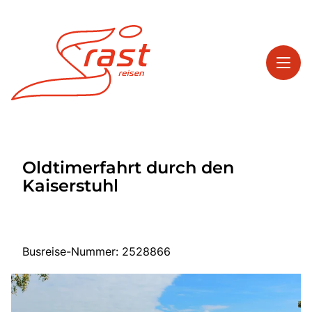
Toggl
Reisethemen
Oldtimerfahrt durch den
Toggl
Highlights
Kaiserstuhl
Toggl
Service
Toggl
Kontakt
Busreise-Nummer: 2528866
Start
Tagesreisen