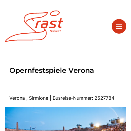
Toggl
Reisethemen
Opernfestspiele Verona
Toggl
Highlights
Toggl
Service
Toggl
Kontakt
Verona , Sirmione | Busreise-Nummer: 2527784
Start
Tagesreisen