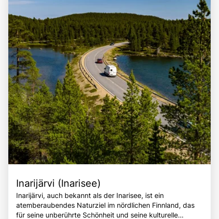
unberührte Natur zu erleben, die lokale Kultur zu
zu einem idealen Ziel für Tagesausflüge oder als Teil einer
entdecken und unvergessliche Erinnerungen in einer der
Erkundungstour durch die unberührte Natur Finnmarks.
schönsten Fjordlandschaften Norwegens zu sammeln. Die
Die Kombination aus der beeindruckenden Landschaft,
Kombination aus spektakulärer Natur, kulturellem Erbe
der kulturellen Vielfalt und der Vielzahl an
und vielfältigen Freizeitmöglichkeiten macht den
Freizeitmöglichkeiten macht den Porsangerfjord zu einem
Porsangerfjord zu einem unvergesslichen Ziel für
bereichernden Erlebnis für alle, die die Faszination dieser
Reisende.
einzigartigen Region entdecken möchten.
Inarijärvi (Inarisee)
Inarijärvi, auch bekannt als der Inarisee, ist ein
atemberaubendes Naturziel im nördlichen Finnland, das
für seine unberührte Schönheit und seine kulturelle