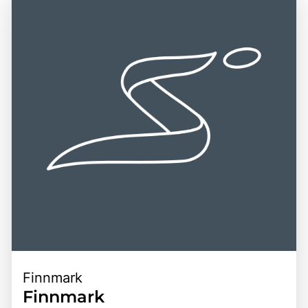
erreichbar über verschiedene Verkehrsanbindungen,
hervorragende Gelegenheit, die Schönheit der arktischen
darunter Flughäfen in Rovaniemi, Kiruna und Tromsø,
Natur zu erleben und unvergessliche Abenteuer in einer
sowie gut ausgebaute Straßen und Bahnverbindungen.
der letzten Wildnisse Europas zu erleben.
Die zentrale Lage von Lappland macht es zu einem
idealen Ziel für Reisende, die die arktische Schönheit und
die kulturellen Schätze dieser einzigartigen Region
erkunden möchten. Die Kombination aus
atemberaubenden Landschaften, vielfältigen
Freizeitmöglichkeiten und der Nähe zu weiteren
Attraktionen, wie dem Abisko-Nationalpark und den Sámi-
Dörfern, macht Lappland zu einem bereichernden Erlebnis
für alle, die die Faszination dieser einzigartigen Region
entdecken möchten.
Finnmark
Finnmark