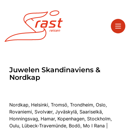
Toggl
Reisethemen
Juwelen Skandinaviens &
Toggl
Highlights
Nordkap
Toggl
Service
Toggl
Kontakt
Nordkap, Helsinki, Tromsö, Trondheim, Oslo,
Rovaniemi, Svolvær, Jyväskylä, Saariselkä,
Start
Honningsvag, Hamar, Kopenhagen, Stockholm,
Oulu, Lübeck-Travemünde, Bodö, Mo I Rana |
Tagesreisen