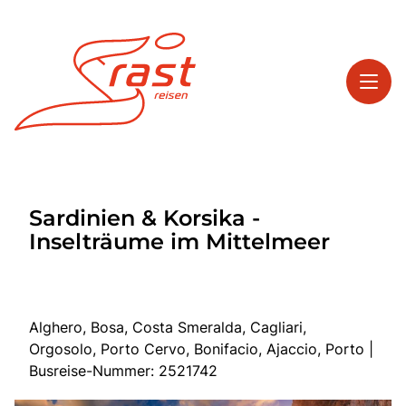
Toggl
Reisethemen
Sardinien & Korsika -
Toggl
Highlights
Inselträume im Mittelmeer
Toggl
Service
Toggl
Kontakt
Alghero, Bosa, Costa Smeralda, Cagliari,
Orgosolo, Porto Cervo, Bonifacio, Ajaccio, Porto |
Start
Busreise-Nummer: 2521742
Tagesreisen