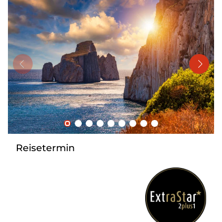
Mehrtagesreisen
Bus anmieten
Linienverkehr
Service
Kontakt
Reisetermin