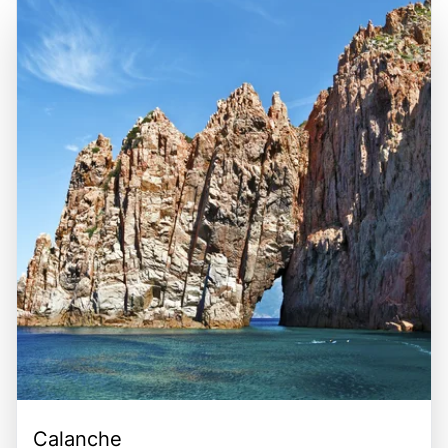
sich zu entspannen, die mediterrane Küche zu genießen
zahlreiche Möglichkeiten für weitere Aktivitäten, darunter
und die lebendige Atmosphäre der Küstenorte wie Porto
Wassersport, Bootsfahrten zu den nahegelegenen Inseln
Cervo und Baja Sardinia zu erleben. Die Kombination aus
und Erkundungstouren in das Hinterland mit seinen
atemberaubender Landschaft, luxuriösem Lebensstil und
malerischen Dörfern und Weinbergen. Die Kombination aus
der Möglichkeit, unvergessliche Erinnerungen zu schaffen,
einer zentralen Lage, der Schönheit der Natur und der
macht die Costa Smeralda zu einem unvergesslichen Ziel
Möglichkeit, die vielfältigen Freizeitangebote zu nutzen,
für Reisende, die das Beste aus ihrem Urlaub herausholen
macht die Costa Smeralda zu einem unvergesslichen
möchten.
Erlebnis für alle, die diese einzigartige Destination
erkunden möchten.
Calanche