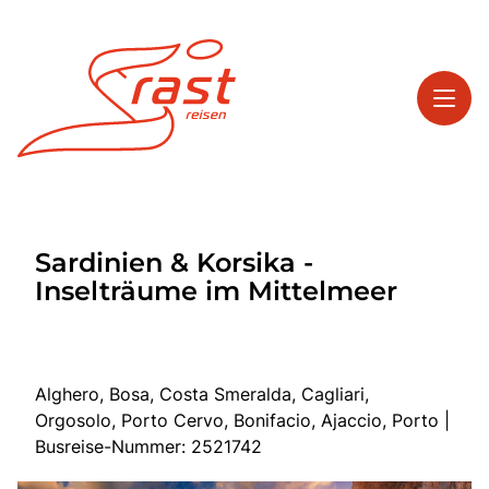
Toggl
Reisethemen
Sardinien & Korsika -
Toggl
Highlights
Inselträume im Mittelmeer
Toggl
Service
Toggl
Kontakt
Alghero, Bosa, Costa Smeralda, Cagliari,
Orgosolo, Porto Cervo, Bonifacio, Ajaccio, Porto |
Start
Busreise-Nummer: 2521742
Tagesreisen