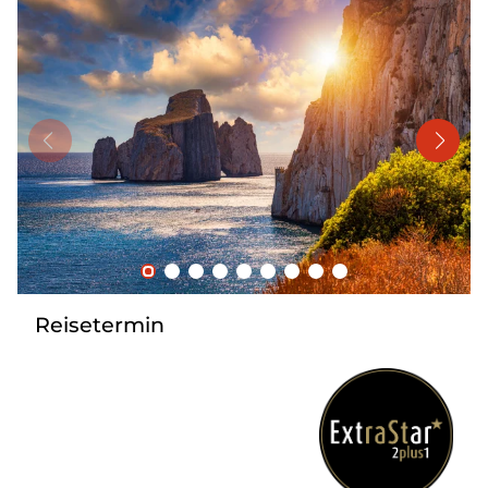
Mehrtagesreisen
Bus anmieten
Linienverkehr
Service
Kontakt
Reisetermin