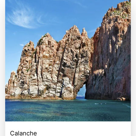
sich zu entspannen, die mediterrane Küche zu genießen
zahlreiche Möglichkeiten für weitere Aktivitäten, darunter
und die lebendige Atmosphäre der Küstenorte wie Porto
Wassersport, Bootsfahrten zu den nahegelegenen Inseln
Cervo und Baja Sardinia zu erleben. Die Kombination aus
und Erkundungstouren in das Hinterland mit seinen
atemberaubender Landschaft, luxuriösem Lebensstil und
malerischen Dörfern und Weinbergen. Die Kombination aus
der Möglichkeit, unvergessliche Erinnerungen zu schaffen,
einer zentralen Lage, der Schönheit der Natur und der
macht die Costa Smeralda zu einem unvergesslichen Ziel
Möglichkeit, die vielfältigen Freizeitangebote zu nutzen,
für Reisende, die das Beste aus ihrem Urlaub herausholen
macht die Costa Smeralda zu einem unvergesslichen
möchten.
Erlebnis für alle, die diese einzigartige Destination
erkunden möchten.
Calanche