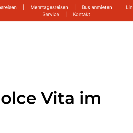
esreisen
|
Mehrtagesreisen
|
Bus anmieten
|
Li
Service
|
Kontakt
olce Vita im