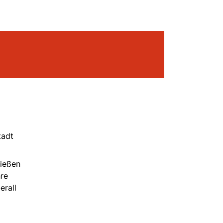
tadt
nießen
hre
erall