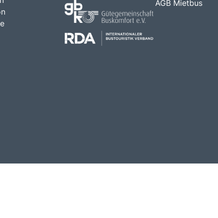
AGB Mietbus
on
ne
h weg!
.