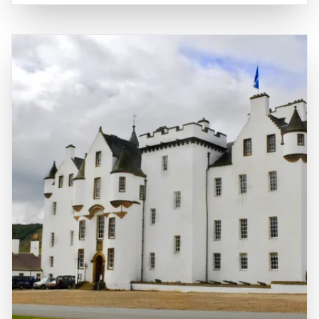
Loch Lomond macht ihn sowohl mit dem Auto als auch mit
Wanderwegen, die durch die spektakuläre Landschaft
öffentlichen Verkehrsmitteln gut erreichbar, wobei es
führen. Loch Lomond ist auch für seine kulturelle
regelmäßige Bus- und Zugverbindungen zu den
Bedeutung bekannt, da es in vielen schottischen Liedern
umliegenden Städten gibt. Die Nähe zu weiteren
und Legenden erwähnt wird, was ihm einen besonderen
Sehenswürdigkeiten, wie dem Trossachs-Nationalpark
Platz in der schottischen Folklore verleiht. Ein Besuch am
und den charmanten Dörfern Balloch und Luss, bietet
Loch Lomond ist eine hervorragende Gelegenheit, die
zusätzliche Möglichkeiten für Ausflüge und Erkundungen.
frische Luft zu genießen, die beeindruckende Natur zu
Die Kombination aus der zentralen Lage, der natürlichen
erkunden und die schottische Kultur hautnah zu erleben.
Schönheit und der kulturellen Vielfalt macht Loch Lomond
Die Kombination aus atemberaubenden Landschaften,
zu einem bereichernden Erlebnis für alle, die die
historischen Stätten und der Möglichkeit, aktiv zu sein,
Faszination dieser einzigartigen Region entdecken
macht Loch Lomond zu einem unvergesslichen Ziel für
möchten.
Reisende.