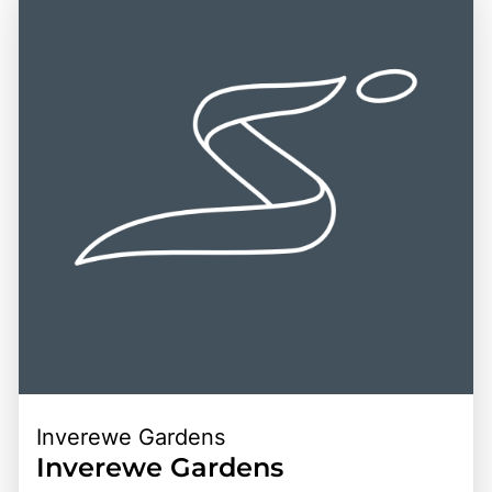
schottische Geschichte einzutauchen, die
weitere Aktivitäten, darunter Wandern, Radfahren und
beeindruckende Architektur zu bewundern und die
Erkundungstouren durch die malerischen Dörfer der
natürliche Schönheit der Umgebung zu genießen. Die
Region. Die zentrale Lage von Schloss Blair Atholl,
Kombination aus historischer Bedeutung, kulturellem Erbe
kombiniert mit der Möglichkeit, die faszinierende Kultur
und der Möglichkeit, die schottische Landschaft zu
und die natürlichen Schönheiten der Highlands zu erleben,
erleben, macht dieses Ziel zu einem unvergesslichen
macht dieses Ziel zu einem unvergesslichen Erlebnis für
Erlebnis für alle, die die Vielfalt und den Reichtum
alle, die die Vielfalt und den Reichtum der schottischen
Schottlands entdecken möchten.
Landschaft entdecken möchten.
Inverewe Gardens
Inverewe Gardens