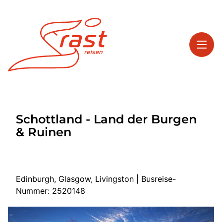
Toggl
Reisethemen
Schottland - Land der Burgen
Toggl
Highlights
& Ruinen
Toggl
Service
Toggl
Kontakt
Edinburgh, Glasgow, Livingston | Busreise-
Nummer: 2520148
Start
Tagesreisen