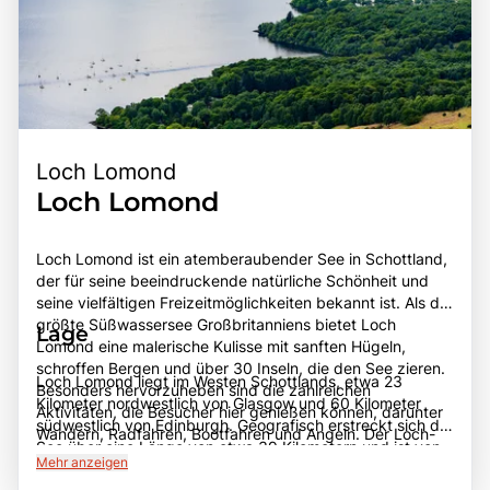
Loch Lomond
Loch Lomond
Loch Lomond ist ein atemberaubender See in Schottland,
der für seine beeindruckende natürliche Schönheit und
seine vielfältigen Freizeitmöglichkeiten bekannt ist. Als der
größte Süßwassersee Großbritanniens bietet Loch
Lage
Lomond eine malerische Kulisse mit sanften Hügeln,
schroffen Bergen und über 30 Inseln, die den See zieren.
Loch Lomond liegt im Westen Schottlands, etwa 23
Besonders hervorzuheben sind die zahlreichen
Kilometer nordwestlich von Glasgow und 60 Kilometer
Aktivitäten, die Besucher hier genießen können, darunter
südwestlich von Edinburgh. Geografisch erstreckt sich der
Wandern, Radfahren, Bootfahren und Angeln. Der Loch-
See über eine Länge von etwa 39 Kilometern und ist von
Lomond-Nationalpark, der den See umgibt, ist ein
Mehr anzeigen
den Ausläufern der Highlands umgeben. Die Lage des
Paradies für Naturliebhaber und bietet eine Vielzahl von