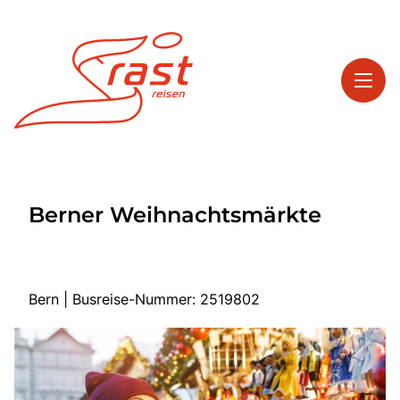
Toggl
Reisethemen
Berner Weihnachtsmärkte
Toggl
Highlights
Toggl
Service
Toggl
Kontakt
Bern | Busreise-Nummer: 2519802
Start
Tagesreisen