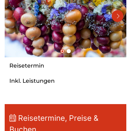
Mehrtagesreisen
Bus anmieten
Linienverkehr
Service
Kontakt
Reisetermin
Inkl. Leistungen
Reisetermine, Preise &
Buchen