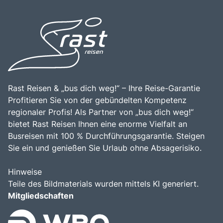
Bodensees. Die zentrale Lage der Höri, kombiniert mit der
Höri zu einem unvergesslichen Ziel für alle, die die
Möglichkeit, die faszinierende Schönheit der Natur und
Schönheit des Bodensees schätzen.
die kulturellen Highlights der Region zu erleben, macht
dieses Ziel zu einem unvergesslichen Erlebnis für alle, die
diese beeindruckende Destination erkunden möchten.
Rast Reisen & „bus dich weg!“ – Ihre Reise-Garantie
Profitieren Sie von der gebündelten Kompetenz
regionaler Profis! Als Partner von „bus dich weg!“
bietet Rast Reisen Ihnen eine enorme Vielfalt an
Busreisen mit 100 % Durchführungsgarantie. Steigen
Sie ein und genießen Sie Urlaub ohne Absagerisiko.
Hinweise
Teile des Bildmaterials wurden mittels KI generiert.
Mitgliedschaften