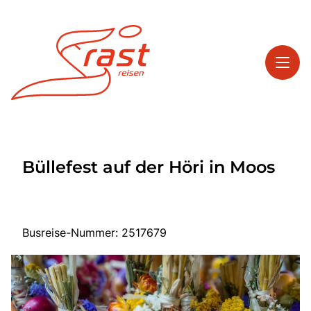
Toggl
Reisethemen
Büllefest auf der Höri in Moos
Toggl
Highlights
Toggl
Service
Toggl
Kontakt
Busreise-Nummer: 2517679
Start
Tagesreisen