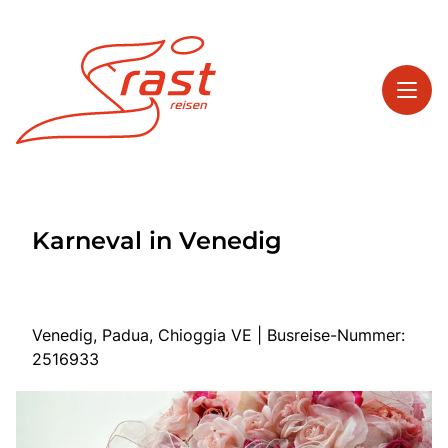
Toggl
Reisethemen
Karneval in Venedig
Toggl
Highlights
Toggl
Service
Toggl
Kontakt
Venedig, Padua, Chioggia VE | Busreise-Nummer:
2516933
Start
Tagesreisen