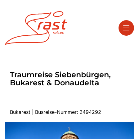
Toggl
Reisethemen
Traumreise Siebenbürgen,
Toggl
Highlights
Bukarest & Donaudelta
Toggl
Service
Toggl
Kontakt
Bukarest | Busreise-Nummer: 2494292
Start
Tagesreisen