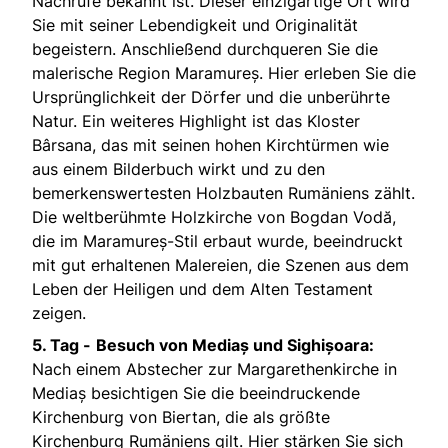
Nachrufe bekannt ist. Dieser einzigartige Ort wird
Sie mit seiner Lebendigkeit und Originalität
begeistern. Anschließend durchqueren Sie die
malerische Region Maramureș. Hier erleben Sie die
Ursprünglichkeit der Dörfer und die unberührte
Natur. Ein weiteres Highlight ist das Kloster
Bârsana, das mit seinen hohen Kirchtürmen wie
aus einem Bilderbuch wirkt und zu den
bemerkenswertesten Holzbauten Rumäniens zählt.
Die weltberühmte Holzkirche von Bogdan Vodă,
die im Maramureș-Stil erbaut wurde, beeindruckt
mit gut erhaltenen Malereien, die Szenen aus dem
Leben der Heiligen und dem Alten Testament
zeigen.
5. Tag -
Besuch von Mediaș und Sighișoara:
Nach einem Abstecher zur Margarethenkirche in
Mediaș besichtigen Sie die beeindruckende
Kirchenburg von Biertan, die als größte
Kirchenburg Rumäniens gilt. Hier stärken Sie sich