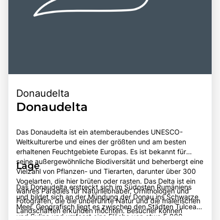
Donaudelta
Donaudelta
Das Donaudelta ist ein atemberaubendes UNESCO-
Weltkulturerbe und eines der größten und am besten
erhaltenen Feuchtgebiete Europas. Es ist bekannt für
seine außergewöhnliche Biodiversität und beherbergt eine
Lage
Vielzahl von Pflanzen- und Tierarten, darunter über 300
Vogelarten, die hier brüten oder rasten. Das Delta ist ein
Das Donaudelta erstreckt sich im Südosten Rumäniens
wahres Paradies für Naturliebhaber, Ornithologen und
und bildet sich an der Mündung der Donau ins Schwarze
Fotografen, die die unberührte Natur und die malerischen
Meer. Geografisch liegt es zwischen den Städten Tulcea
Landschaften erkunden möchten. Besucher können
und Sulina und umfasst eine Fläche von etwa 5.800