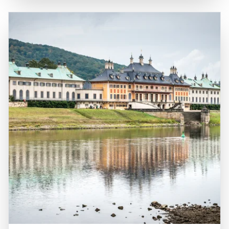
Bastei und die Festung Königstein, berühmt, die nicht nur
Verkehrsmitteln erreichbar, was sie zu einem beliebten Ziel
geologische Wunder sind, sondern auch eine reiche
für Tagesausflüge und Kurzurlaube macht. Die
Geschichte und kulturelle Bedeutung haben. Ein Besuch in
geografische Lage macht die Sächsische Schweiz auch
der Sächsischen Schweiz ist eine hervorragende
zu einem idealen Ausgangspunkt für Erkundungen der
Gelegenheit, die unberührte Natur zu genießen, sportliche
umliegenden Städte und Sehenswürdigkeiten, wie der
Aktivitäten auszuprobieren und die faszinierende
Stadt Pirna und der tschechischen Stadt Děčín. Die
Geschichte der Region zu entdecken.
Kombination aus der spektakulären Natur, den vielfältigen
Freizeitmöglichkeiten und der kulturellen Bedeutung
macht die Sächsische Schweiz zu einem bereichernden
Erlebnis für alle, die die Schönheit und Vielfalt dieser
einzigartigen Region entdecken möchten.