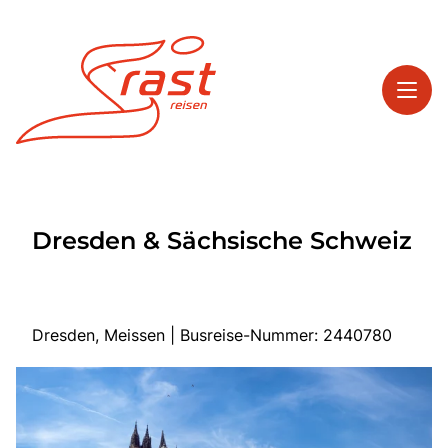
Toggl
Reisethemen
Dresden & Sächsische Schweiz
Toggl
Highlights
Toggl
Service
Toggl
Kontakt
Dresden, Meissen | Busreise-Nummer: 2440780
Start
Tagesreisen