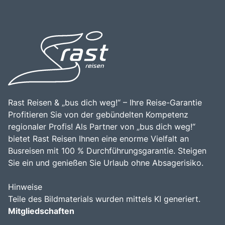
sächsischen Könige einzutauchen.
Vielfalt und der beeindruckenden Natur macht Schloss
Pillnitz zu einem bereichernden Erlebnis für alle, die die
Faszination dieser einzigartigen Sehenswürdigkeit
entdecken möchten.
Rast Reisen & „bus dich weg!“ – Ihre Reise-Garantie
Profitieren Sie von der gebündelten Kompetenz
regionaler Profis! Als Partner von „bus dich weg!“
bietet Rast Reisen Ihnen eine enorme Vielfalt an
Busreisen mit 100 % Durchführungsgarantie. Steigen
Sie ein und genießen Sie Urlaub ohne Absagerisiko.
Hinweise
Teile des Bildmaterials wurden mittels KI generiert.
Mitgliedschaften