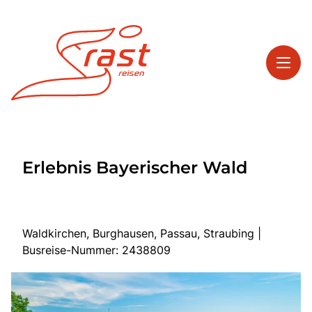
Toggl
Reisethemen
Erlebnis Bayerischer Wald
Toggl
Highlights
Toggl
Service
Toggl
Kontakt
Waldkirchen, Burghausen, Passau, Straubing |
Busreise-Nummer: 2438809
Start
Tagesreisen