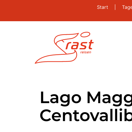
Start
|
Tag
Lago Magg
Centovalli