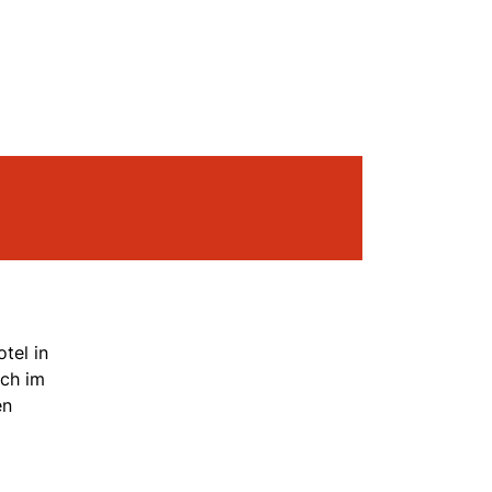
tel in
ich im
en