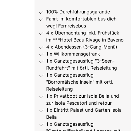
100% Durchführungsgarantie
Fahrt im komfortablen bus dich
weg! Fernreisebus
4 x Übernachtung inkl. Frühstück
im ***Hotel Beau Rivage in Baveno
4 x Abendessen (3-Gang-Menü)
1 x Willkommensgetränk
1 x Ganztagesausflug "3-Seen-
Rundfahrt" mit örtl. Reiseleitung
1 x Ganztagesausflug
"Borromäische Inseln" mit örtl.
Reiseleitung
1 x Privatboot zur Isola Bella und
zur Isola Pescatori und retour
1 x Eintritt Palast und Garten Isola
Bella
1 x Ganztagesausflug
"Centovallibahn" und Locarno mit