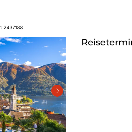
r: 2437188
Reisetermi