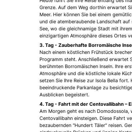
Heute führt Sie Ihre Reise entlang des m
Grenze. Auf dem Weg dorthin erwartet Si
Meer. Hier können Sie bei einem gemütli
und die atemberaubende Landschaft auf 
See, wo die gleichnamige Stadt mit ihre
einzigartigen Atmosphäre dieses Ortes 
3. Tag -
Zauberhafte Borromäische Inse
Nach einem köstlichen Frühstück brechen
Programm steht. Anschließend erwartet Si
berühmten Borromäischen Inseln. Ihre erst
Atmosphäre und die köstliche lokale Kü
setzen Sie Ihre Reise zur Isola Bella fort
beeindruckende Parkanlage zu besichtige
Ausblicken begeistert.
4. Tag -
Fahrt mit der Centovallibahn – 
Am Morgen geht es nach Domodossola, w
Centovallibahn einsteigen. Diese Fahrt ve
bezaubernden "Hundert Täler" reisen. Ge