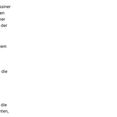
ssiner
sen
mer
 der
 dem
 die
 die
hten,