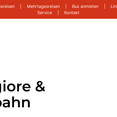
esreisen
|
Mehrtagesreisen
|
Bus anmieten
|
Li
Service
|
Kontakt
iore &
bahn