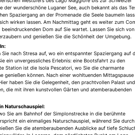
alerischen Westufers des Lago Maggiore bis zur Schweizer
e der wunderschöne Luganer See, auch bekannt als das Te
chen Spaziergang an der Promenade die Seele baumeln las
sich wirken lassen. Am Nachmittag geht es weiter zum Co
m beeindruckenden Dom auf Sie wartet. Lassen Sie sich von
verzaubern und genießen Sie die Schönheit der Umgebung.
ln:
 Sie nach Stresa auf, wo ein entspannter Spaziergang auf
e ein unvergessliches Erlebnis: eine Bootsfahrt zu den
e Station ist die Isola Pescatori, wo Sie die charmante
che genießen können. Nach einer wohltuenden Mittagspause
. Hier haben Sie die Gelegenheit, den prachtvollen Palast und
n, die mit ihren kunstvollen Gärten und atemberaubenden
Ein Naturschauspiel:
o Sie am Bahnhof der Simplonstrecke in die berühmte
rspricht ein einmaliges Naturschauspiel, während Sie durch
nießen Sie die atemberaubenden Ausblicke auf tiefe Schluc