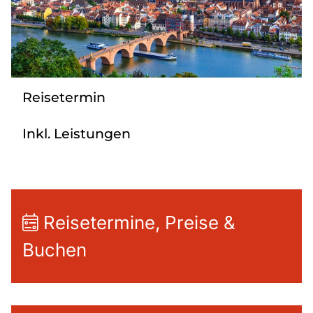
Mehrtagesreisen
Bus anmieten
Linienverkehr
Service
Reisetermin
Kontakt
Inkl. Leistungen
Reisetermine, Preise &
Buchen