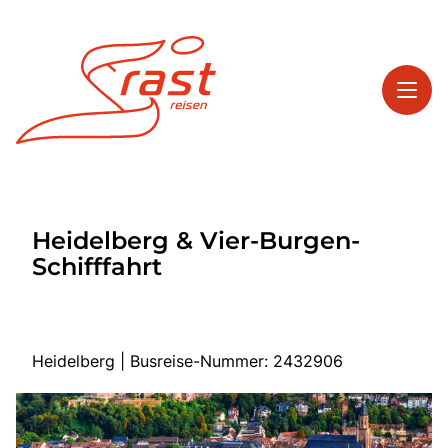
Toggl
Reisethemen
Heidelberg & Vier-Burgen-
Toggl
Highlights
Schifffahrt
Toggl
Service
Toggl
Kontakt
Heidelberg | Busreise-Nummer: 2432906
Start
Tagesreisen