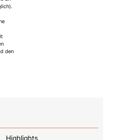
lich).
he
it
en
nd den
Highlights