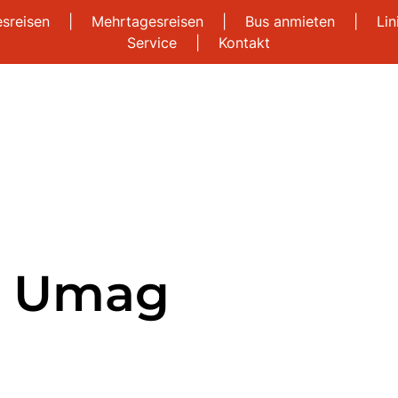
esreisen
|
Mehrtagesreisen
|
Bus anmieten
|
Li
Service
|
Kontakt
in Umag