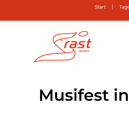
Start
|
Tag
Musifest 