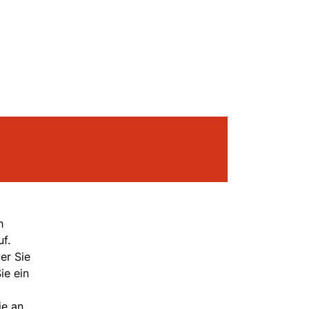
h
f.
er Sie
ie ein
ie an