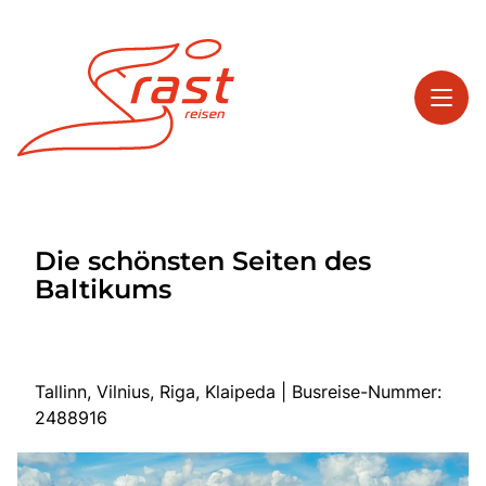
Toggl
Reisethemen
Die schönsten Seiten des
Toggl
Highlights
Baltikums
Toggl
Service
Toggl
Kontakt
Tallinn, Vilnius, Riga, Klaipeda | Busreise-Nummer:
2488916
Start
Tagesreisen