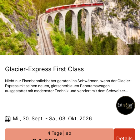
Glacier-Express First Class
Nicht nur Eisenbahnliebhaber geraten ins Schwärmen, wenn der Glacier-
Express mit seinen neuen, gletscherblauen Panoramawagen –
ausgestattet mit modernster Technik und verziert mit dem Schweizer
Kreuz – majestätisch in den Bahnhof einfährt. Der berühmteste Alpenzug
der Welt ist ein echtes Erlebnis. Nur wer die Gesamtstrecke von Zermatt
bis St. Moritz fährt, erlebt das ultimative Bahnabenteuer – und das auf
höchstem Niveau: in der 1. Klasse mit erstklassigem Service und
maximalem Komfort.Unvergessliche Panoramafahrt in der 1.
Mi., 30. Sept. - Sa., 03. Okt. 2026
KlasseÜbernachtung in erstklassigen 4-Hotels in Zermatt & St. Moritz*
4 Tage
| ab
Details