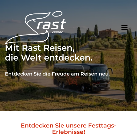
Mit Rast Reisen,
die Welt entdecken.
Toggl
Reisethemen
Toggl
Highlights
Entdecken Sie die Freude am Reisen neu.
Toggl
Service
Toggl
Kontakt
Start
Entdecken Sie unsere Festtags-
Erlebnisse!
Tagesreisen