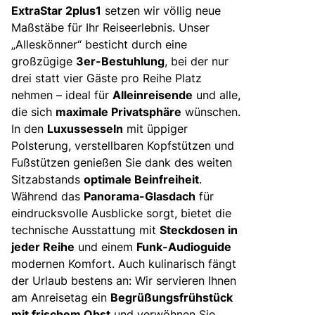
ExtraStar 2plus1
setzen wir völlig neue
Maßstäbe für Ihr Reiseerlebnis. Unser
„Alleskönner“ besticht durch eine
großzügige
3er-Bestuhlung
, bei der nur
drei statt vier Gäste pro Reihe Platz
nehmen – ideal für
Alleinreisende
und alle,
die sich
maximale Privatsphäre
wünschen.
In den
Luxussesseln
mit üppiger
Polsterung, verstellbaren Kopfstützen und
Fußstützen genießen Sie dank des weiten
Sitzabstands
optimale Beinfreiheit
.
Während das
Panorama-Glasdach
für
eindrucksvolle Ausblicke sorgt, bietet die
technische Ausstattung mit
Steckdosen in
jeder Reihe
und einem
Funk-Audioguide
modernen Komfort. Auch kulinarisch fängt
der Urlaub bestens an: Wir servieren Ihnen
am Anreisetag ein
Begrüßungsfrühstück
mit frischem Obst
und verwöhnen Sie