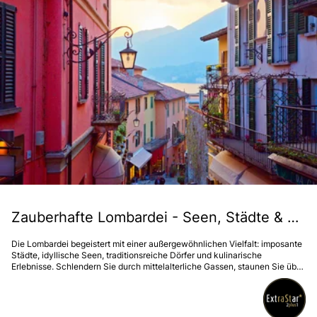
Zauberhafte Lombardei - Seen, Städte & kulinarische Entdeckungen
Die Lombardei begeistert mit einer außergewöhnlichen Vielfalt: imposante
Städte, idyllische Seen, traditionsreiche Dörfer und kulinarische
Erlebnisse. Schlendern Sie durch mittelalterliche Gassen, staunen Sie über
UNESCO-Welterbe, verkosten Sie erlesene Weine und Käse und genießen
Sie unvergessliche Schifffahrten. Höhepunkte wie Mailand mit der
weltberühmten Scala, das UNESCO-Dorf Crespi d’Adda, Bergamo mit
seiner prachtvollen Piazza Vecchia oder die Insel Monte Isola machen