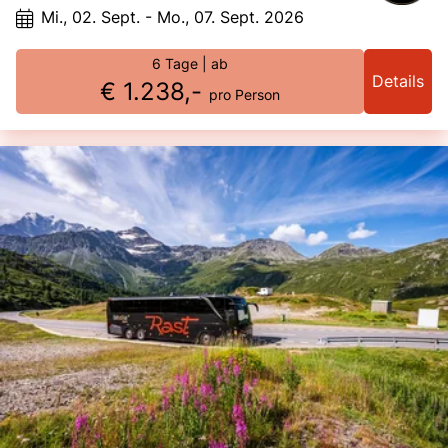
diese Reise zu einem Erlebnis voller italienischer Lebensfreude, Kultur und
Mi., 02. Sept. - Mo., 07. Sept. 2026
Genuss.
6 Tage
| ab
Details
€ 1.238,-
pro Person