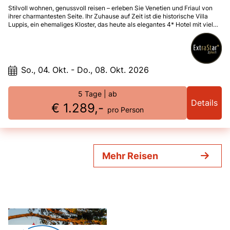
Stilvoll wohnen, genussvoll reisen – erleben Sie Venetien und Friaul von
ihrer charmantesten Seite. Ihr Zuhause auf Zeit ist die historische Villa
Luppis, ein ehemaliges Kloster, das heute als elegantes 4* Hotel mit viel
Liebe zum Detail geführt wird. Umgeben von einem großen Park, genießen
Sie hier ruhige Stunden, exzellente Küche und familiäre Gastfreundschaft.
Von diesem besonderen Ort aus erkunden Sie Triest, Treviso, Spilimbergo
und weitere kulturelle und kulinarische Höhepunkte: Mosaikkunst,
Schinken aus San Daniele, edler Grappa und spritziger Prosecco – eine
So., 04. Okt. - Do., 08. Okt. 2026
Reise für alle Sinne.
5 Tage
| ab
Details
€ 1.289,-
pro Person
Mehr Reisen