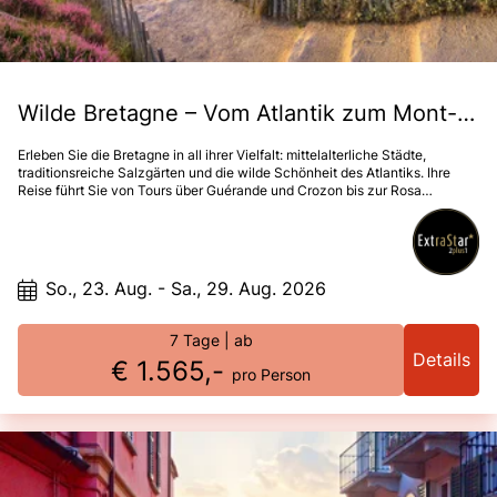
Wilde Bretagne – Vom Atlantik zum Mont-Saint-Michel
Erleben Sie die Bretagne in all ihrer Vielfalt: mittelalterliche Städte,
traditionsreiche Salzgärten und die wilde Schönheit des Atlantiks. Ihre
Reise führt Sie von Tours über Guérande und Crozon bis zur Rosa
Granitküste, nach Saint-Malo und zum einzigartigen Mont Saint-Michel.
Unterwegs erwarten Sie eindrucksvolle Landschaften, kulturelle
Höhepunkte und Gelegenheit zu erholsamen Pausen.„Wunder des
Abendlandes“ – Mont-Saint-MichelAustern-Verkostung in
CancaleBezauberndes 4* Hotel de l’Abbaye in Le Tronchet
So., 23. Aug. - Sa., 29. Aug. 2026
7 Tage
| ab
Details
€ 1.565,-
pro Person